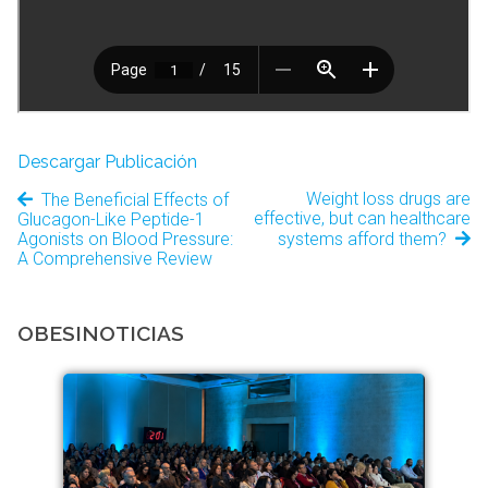
Descargar Publicación
Weight loss drugs are
The Beneficial Effects of
effective, but can healthcare
Glucagon-Like Peptide-1
Agonists on Blood Pressure:
systems afford them?
A Comprehensive Review
OBESINOTICIAS