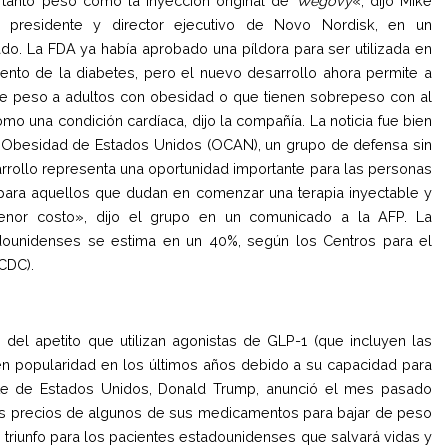
 tanto peso como la inyección original de
Wegovy
«, dijo Mike
, presidente y director ejecutivo de Novo Nordisk, en un
o. La FDA ya había aprobado una píldora para ser utilizada en
iento de la diabetes, pero el nuevo desarrollo ahora permite a
 de peso a adultos con obesidad o que tienen sobrepeso con al
o una condición cardíaca, dijo la compañía. La noticia fue bien
a Obesidad de Estados Unidos (OCAN), un grupo de defensa sin
arrollo representa una oportunidad importante para las personas
 para aquellos que dudan en comenzar una terapia inyectable y
enor costo», dijo el grupo en un comunicado a la AFP. La
adounidenses se estima en un 40%, según los Centros para el
CDC).
l apetito que utilizan agonistas de GLP-1 (que incluyen las
en popularidad en los últimos años debido a su capacidad para
nte de Estados Unidos, Donald Trump, anunció el mes pasado
 los precios de algunos de sus medicamentos para bajar de peso
 triunfo para los pacientes estadounidenses que salvará vidas y