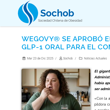
Sochob
Sociedad Chilena de Obesidad
WEGOVY® SE APROBÓ EN
GLP-1 ORAL PARA EL C
Mar 23 de Dic 2025
Sochob
Noticias Actuales
El gigan
Administ
había ap
ser admin
«Con la 
píldora c