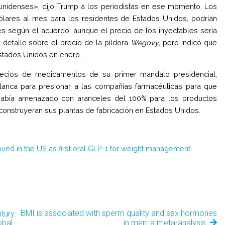
unidenses», dijo Trump a los periodistas en ese momento. Los
ares al mes para los residentes de Estados Unidos, podrían
res según el acuerdo, aunque el precio de los inyectables sería
 detalle sobre el precio de la píldora
Wegovy
, pero indicó que
stados Unidos en enero.
precios de medicamentos de su primer mandato presidencial,
nca para presionar a las compañías farmacéuticas para que
 había amenazado con aranceles del 100% para los productos
nstruyeran sus plantas de fabricación en Estados Unidos.
ed in the US as first oral GLP-1 for weight management.
BMI is associated with sperm quality and sex hormones
tury:
obal
in men: a meta-analysis