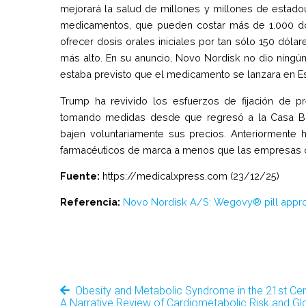
mejorará la salud de millones y millones de estado
medicamentos, que pueden costar más de 1.000 dól
ofrecer dosis orales iniciales por tan sólo 150 dóla
más alto. En su anuncio, Novo Nordisk no dio ningún
estaba previsto que el medicamento se lanzara en E
Trump ha revivido los esfuerzos de fijación de 
tomando medidas desde que regresó a la Casa Bla
bajen voluntariamente sus precios. Anteriormente
farmacéuticos de marca a menos que las empresas co
Fuente:
https://medicalxpress.com (23/12/25)
Referencia:
Novo Nordisk A/S: Wegovy® pill approv
Obesity and Metabolic Syndrome in the 21st Cen
A Narrative Review of Cardiometabolic Risk and Gl