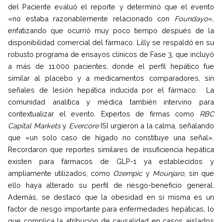
del Paciente evaluó el reporte y determinó que el evento
«no estaba razonablemente relacionado con
Foundayo
«,
enfatizando que ocurrió muy poco tiempo después de la
disponibilidad comercial del fármaco. Lilly se respaldó en su
robusto programa de ensayos clínicos de Fase 3, que incluyó
a más de 11.000 pacientes, donde el perfil hepático fue
similar al placebo y a medicamentos comparadores, sin
señales de lesión hepática inducida por el fármaco. La
comunidad analítica y médica también intervino para
contextualizar el evento. Expertos de firmas como
RBC
Capital Markets
y
Evercore
ISI urgieron a la calma, señalando
que «un solo caso de hígado no constituye una señal».
Recordaron que reportes similares de insuficiencia hepática
existen para fármacos de GLP-1 ya establecidos y
ampliamente utilizados, como
Ozempic
y
Mounjaro
, sin que
ello haya alterado su perfil de riesgo-beneficio general.
Además, se destacó que la obesidad en sí misma es un
factor de riesgo importante para enfermedades hepáticas, lo
que complica la atribución de causalidad en casos aislados