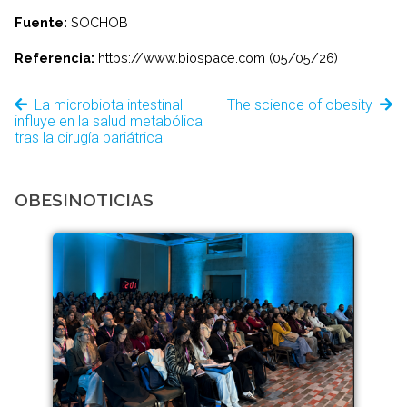
Fuente:
SOCHOB
Referencia:
https://www.biospace.com (05/05/26)
La microbiota intestinal
The science of obesity
influye en la salud metabólica
tras la cirugía bariátrica
OBESINOTICIAS